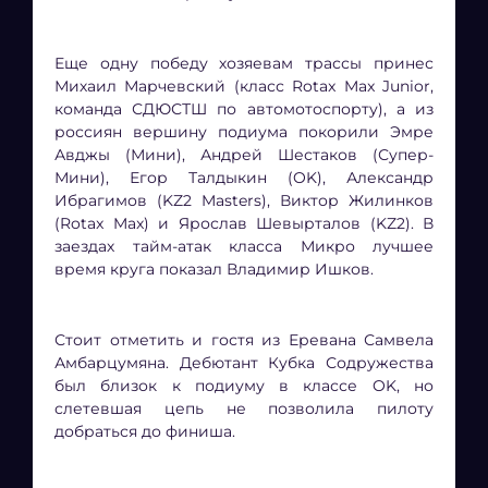
Еще одну победу хозяевам трассы принес
Михаил Марчевский (класс Rotax Max Junior,
команда СДЮСТШ по автомотоспорту), а из
россиян вершину подиума покорили Эмре
Авджы (Мини), Андрей Шестаков (Супер-
Мини), Егор Талдыкин (OK), Александр
Ибрагимов (KZ2 Masters), Виктор Жилинков
(Rotax Max) и Ярослав Шевырталов (KZ2). В
заездах тайм-атак класса Микро лучшее
время круга показал Владимир Ишков.
Стоит отметить и гостя из Еревана Самвела
Амбарцумяна. Дебютант Кубка Содружества
был близок к подиуму в классе OK, но
слетевшая цепь не позволила пилоту
добраться до финиша.