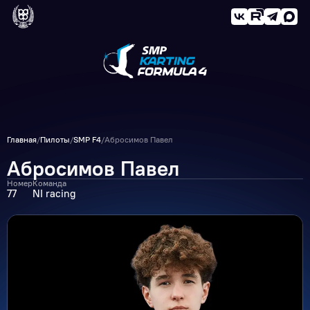
Главная
/
Пилоты
/
SMP F4
/
Абросимов Павел
Абросимов Павел
Номер
Команда
77
NI racing