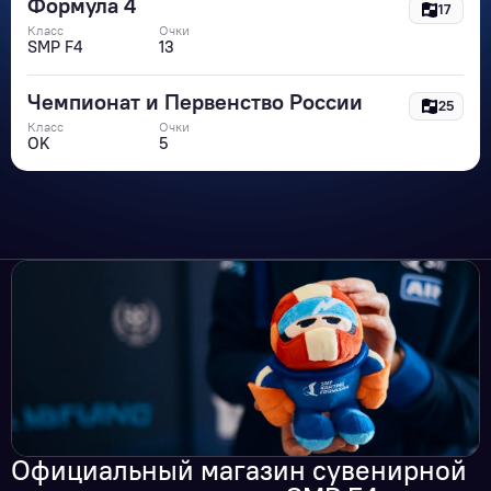
Формула 4
17
Класс
Очки
SMP F4
13
Чемпионат и Первенство России
25
Класс
Очки
OK
5
Официальный магазин сувенирной