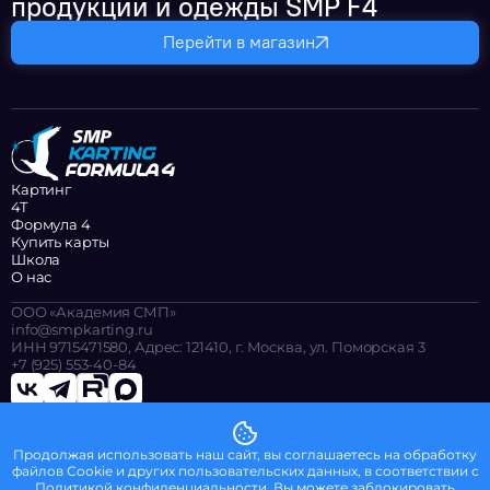
продукции и одежды SMP F4
Перейти в магазин
Картинг
4Т
Формула 4
Купить карты
Школа
О нас
ООО «Академия СМП»
info@smpkarting.ru
ИНН 9715471580, Адрес: 121410, г. Москва, ул. Поморская 3
+7 (925) 553-40-84
© 2026 ООО «Академия СМП»
Продолжая использовать наш сайт, вы соглашаетесь на обработку
Политика конфиденциальности
файлов Сookie и других пользовательских данных, в соответствии с
Оферта SMP F4 2025 для зрителей
Политикой конфиденциальности
. Вы можете заблокировать