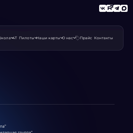
кола
4Т
Пилоты
Наши карты
О нас
Прайс
Контакты
па"
младшая группа"