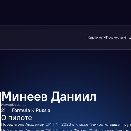
Картинг
Формула 4
Ш
Минеев Даниил
Номер
Команда
21
Formula K Russia
О пилоте
Победитель Академии СМП 4Т 2023 в классе "микро младшая груп
Победитель Академии СМП 4Т Гранд-Финал 2024 в классе "микро 