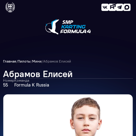
Главная
/
Пилоты
/
Мини
/
Абрамов Елисей
Абрамов Елисей
Номер
Команда
55
Formula K Russia