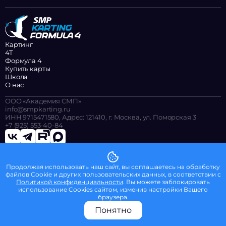
Картинг
4Т
Формула 4
Купить карты
Школа
О нас
ООО «Академия СМП»
info@smpkarting.ru
ИНН 9715471580, Адрес: 121410, г. Москва, ул. Поморская 3
+7 (925) 553-40-84
© 2026 ООО «Академия СМП»
Продолжая использовать наш сайт, вы соглашаетесь на обработку
Политика конфиденциальности
файлов Сookie и других пользовательских данных, в соответствии с
Оферта SMP F4 2025 для зрителей
Политикой конфиденциальности
. Вы можете заблокировать
Политика в отношении обработки персональных данных
использование Cookies сайтом, изменив настройки Вашего
браузера.
Понятно
F4
Школа
Прайс
Ещё