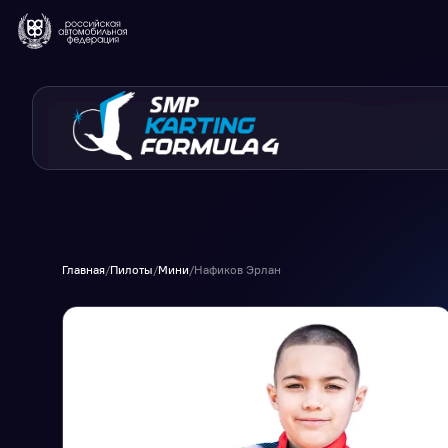
Главная
/
Пилоты
/
Мини
/
Нафиков Эрлан