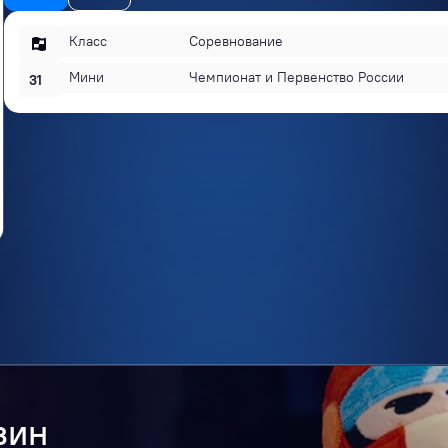
Класс
Соревнование
Мини
Чемпионат и Первенство России
31
зин