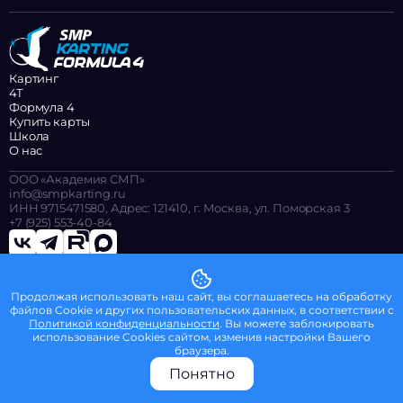
Картинг
4Т
Формула 4
Купить карты
Школа
О нас
ООО «Академия СМП»
info@smpkarting.ru
ИНН 9715471580, Адрес: 121410, г. Москва, ул. Поморская 3
+7 (925) 553-40-84
© 2026 ООО «Академия СМП»
Продолжая использовать наш сайт, вы соглашаетесь на обработку
Политика конфиденциальности
файлов Сookie и других пользовательских данных, в соответствии с
Оферта SMP F4 2025 для зрителей
Политикой конфиденциальности
. Вы можете заблокировать
Политика в отношении обработки персональных данных
использование Cookies сайтом, изменив настройки Вашего
браузера.
Понятно
F4
Школа
Прайс
Ещё