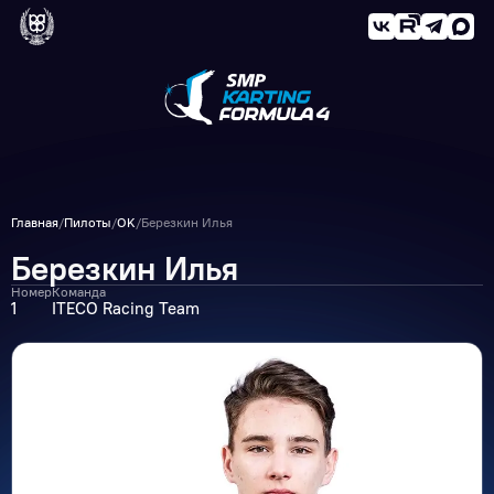
Главная
/
Пилоты
/
OK
/
Березкин Илья
Березкин Илья
Номер
Команда
1
ITECO Racing Team