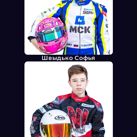
Швыдько Софья