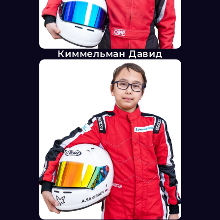
Киммельман Давид