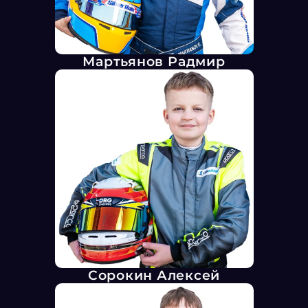
Мартьянов Радмир
Сорокин Алексей