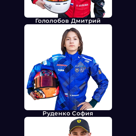
Гололобов Дмитрий
Руденко София