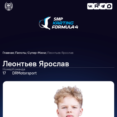
Главная
/
Пилоты
/
Супер-Мини
/
Леонтьев Ярослав
Леонтьев Ярослав
Номер
Команда
17
DRMotorsport